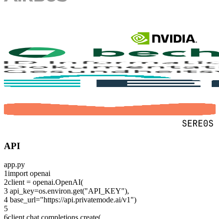
API
app.py
1
import
openai
2
client = openai.OpenAI(
3
api_key=os.environ.get(
"API_KEY"
),
4
base_url=
"https://api.privatemode.ai/v1"
)
5
6
client.chat.completions.create(