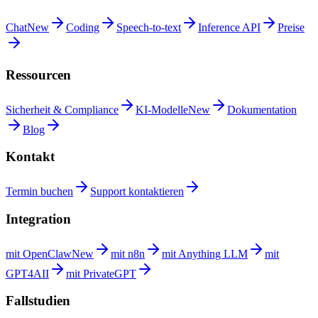
Chat
New
Coding
Speech-to-text
Inference
API
Preise
Ressourcen
Sicherheit &
Compliance
KI-Modelle
New
Dokumentation
Blog
Kontakt
Termin
buchen
Support
kontaktieren
Integration
mit
OpenClaw
New
mit
n8n
mit Anything
LLM
mit
GPT4AII
mit
PrivateGPT
Fallstudien