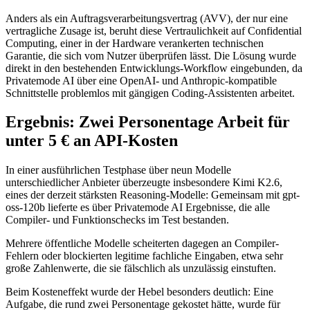
Anders als ein Auftragsverarbeitungsvertrag (AVV), der nur eine
vertragliche Zusage ist, beruht diese Vertraulichkeit auf Confidential
Computing, einer in der Hardware verankerten technischen
Garantie, die sich vom Nutzer überprüfen lässt. Die Lösung wurde
direkt in den bestehenden Entwicklungs-Workflow eingebunden, da
Privatemode AI über eine OpenAI- und Anthropic-kompatible
Schnittstelle problemlos mit gängigen Coding-Assistenten arbeitet.
Ergebnis
: Zwei Personentage Arbeit für
unter 5 € an API-Kosten
In einer ausführlichen Testphase über neun Modelle
unterschiedlicher Anbieter überzeugte insbesondere Kimi K2.6,
eines der derzeit stärksten Reasoning-Modelle: Gemeinsam mit gpt-
oss-120b lieferte es über Privatemode AI Ergebnisse, die alle
Compiler- und Funktionschecks im Test bestanden.
Mehrere öffentliche Modelle scheiterten dagegen an Compiler-
Fehlern oder blockierten legitime fachliche Eingaben, etwa sehr
große Zahlenwerte, die sie fälschlich als unzulässig einstuften.
Beim Kosteneffekt wurde der Hebel besonders deutlich: Eine
Aufgabe, die rund zwei Personentage gekostet hätte, wurde für