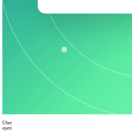
Über
eperi