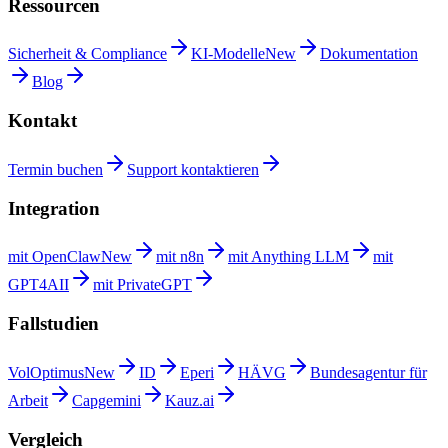
Ressourcen
Sicherheit &
Compliance
KI-Modelle
New
Dokumentation
Blog
Kontakt
Termin
buchen
Support
kontaktieren
Integration
mit
OpenClaw
New
mit
n8n
mit Anything
LLM
mit
GPT4AII
mit
PrivateGPT
Fallstudien
VolOptimus
New
ID
Eperi
HÄVG
Bundesagentur für
Arbeit
Capgemini
Kauz.ai
Vergleich