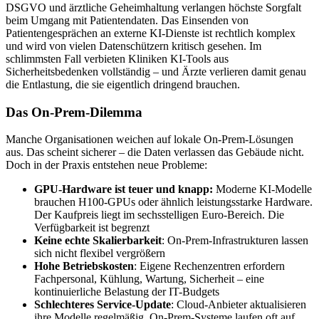
DSGVO und ärztliche Geheimhaltung verlangen höchste Sorgfalt
beim Umgang mit Patientendaten. Das Einsenden von
Patientengesprächen an externe KI-Dienste ist rechtlich komplex
und wird von vielen Datenschützern kritisch gesehen. Im
schlimmsten Fall verbieten Kliniken KI-Tools aus
Sicherheitsbedenken vollständig – und Ärzte verlieren damit genau
die Entlastung, die sie eigentlich dringend brauchen.
Das On-Prem-Dilemma
Manche Organisationen weichen auf lokale On-Prem-Lösungen
aus. Das scheint sicherer – die Daten verlassen das Gebäude nicht.
Doch in der Praxis entstehen neue Probleme:
GPU-Hardware ist teuer und knapp:
Moderne KI-Modelle
brauchen H100-GPUs oder ähnlich leistungsstarke Hardware.
Der Kaufpreis liegt im sechsstelligen Euro-Bereich. Die
Verfügbarkeit ist begrenzt
Keine echte Skalierbarkeit
: On-Prem-Infrastrukturen lassen
sich nicht flexibel vergrößern
Hohe Betriebskosten
: Eigene Rechenzentren erfordern
Fachpersonal, Kühlung, Wartung, Sicherheit – eine
kontinuierliche Belastung der IT-Budgets
Schlechteres Service-Update
: Cloud-Anbieter aktualisieren
ihre Modelle regelmäßig. On-Prem-Systeme laufen oft auf